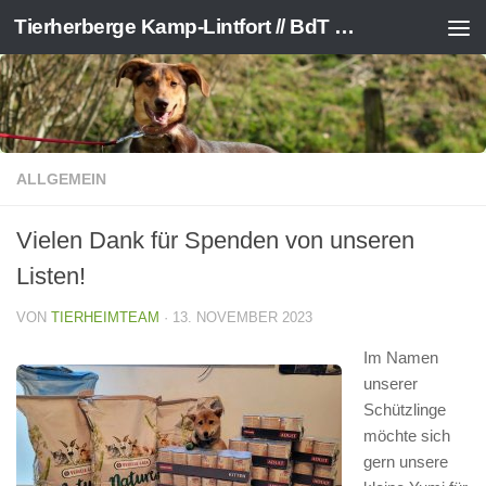
Tierherberge Kamp-Lintfort // BdT e.V.
Zum Inhalt springen
ALLGEMEIN
Vielen Dank für Spenden von unseren
Listen!
VON
TIERHEIMTEAM
·
13. NOVEMBER 2023
Im Namen
unserer
Schützlinge
möchte sich
gern unsere