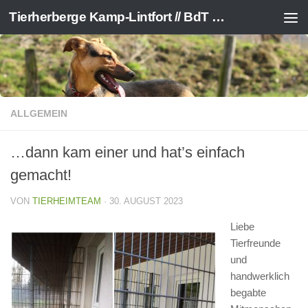
Tierherberge Kamp-Lintfort // BdT e.V.
Zum Inhalt springen
ALLGEMEIN
…dann kam einer und hat’s einfach
gemacht!
VON
TIERHEIMTEAM
·
30. AUGUST 2023
Liebe
Tierfreunde
und
handwerklich
begabte