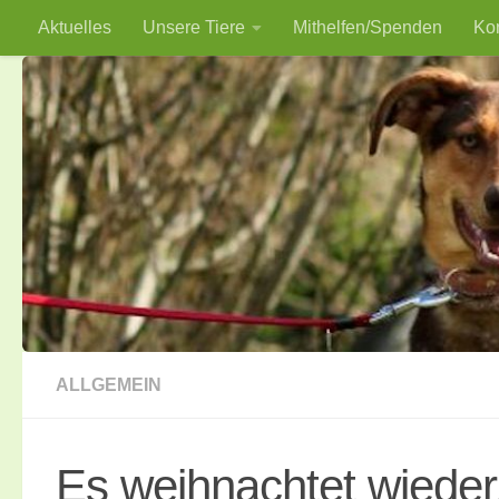
Aktuelles
Unsere Tiere
Mithelfen/Spenden
Ko
Zum Inhalt springen
ALLGEMEIN
Es weihnachtet wieder.