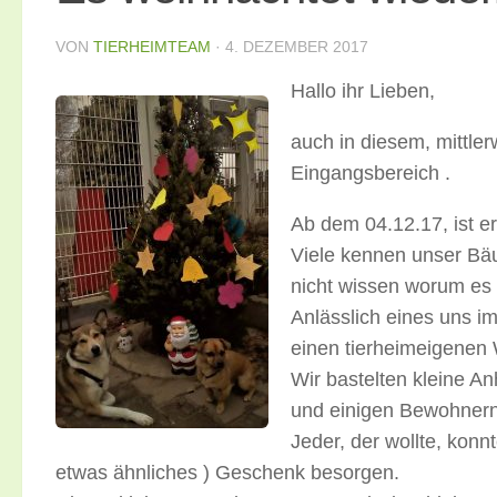
VON
TIERHEIMTEAM
·
4. DEZEMBER 2017
Hallo ihr Lieben,
auch in diesem, mittle
Eingangsbereich .
Ab dem 04.12.17, ist er 
Viele kennen unser Bäu
nicht wissen worum es 
Anlässlich eines uns 
einen tierheimeigenen
Wir bastelten kleine A
und einigen Bewohner
Jeder, der wollte, kon
etwas ähnliches ) Geschenk besorgen.