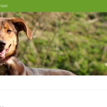
ntakt
.