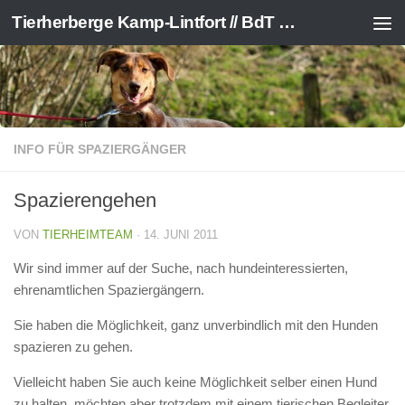
Tierherberge Kamp-Lintfort // BdT e.V.
Zum Inhalt springen
INFO FÜR SPAZIERGÄNGER
Spazierengehen
VON
TIERHEIMTEAM
·
14. JUNI 2011
Wir sind immer auf der Suche, nach hundeinteressierten,
ehrenamtlichen Spaziergängern.
Sie haben die Möglichkeit, ganz unverbindlich mit den Hunden
spazieren zu gehen.
Vielleicht haben Sie auch keine Möglichkeit selber einen Hund
zu halten, möchten aber trotzdem mit einem tierischen Begleiter