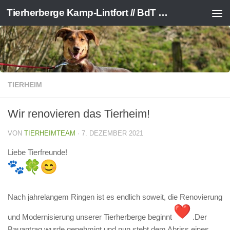
Tierherberge Kamp-Lintfort // BdT e.V.
Zum Inhalt springen
TIERHEIM
Wir renovieren das Tierheim!
VON
TIERHEIMTEAM
·
7. DEZEMBER 2021
Liebe Tierfreunde!
Nach jahrelangem Ringen ist es endlich soweit, die Renovierung
und Modernisierung unserer Tierherberge beginnt
.Der
Bauantrag wurde genehmigt und nun steht dem Abriss eines