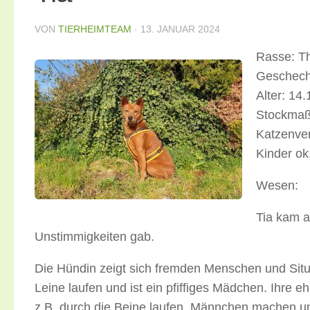
VON
TIERHEIMTEAM
·
13. JANUAR 2024
Rasse: T
Geschecht
Alter: 14
Stockmaß
Katzenver
Kinder ok
Wesen:
Tia kam a
Unstimmigkeiten gab.
Die Hündin zeigt sich fremden Menschen und Situ
Leine laufen und ist ein pfiffiges Mädchen. Ihre eh
z.B. durch die Beine laufen, Männchen machen u