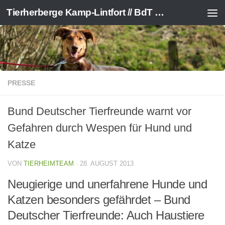
Tierherberge Kamp-Lintfort // BdT e.V.
Zum Inhalt springen
PRESSE
Bund Deutscher Tierfreunde warnt vor
Gefahren durch Wespen für Hund und
Katze
VON
TIERHEIMTEAM
·
28. AUGUST 2013
Neugierige und unerfahrene Hunde und
Katzen besonders gefährdet – Bund
Deutscher Tierfreunde: Auch Haustiere