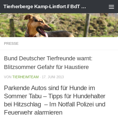
Tierherberge Kamp-Lintfort // BdT e.V.
Zum Inhalt springen
PRESSE
Bund Deutscher Tierfreunde warnt:
Blitzsommer Gefahr für Haustiere
VON
TIERHEIMTEAM
·
17. JUNI 2013
Parkende Autos sind für Hunde im
Sommer Tabu – Tipps für Hundehalter
bei Hitzschlag – Im Notfall Polizei und
Feuerwehr alarmieren