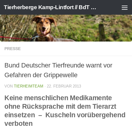
Tierherberge Kamp-Lintfort // BdT e.V.
Zum Inhalt springen
PRESSE
Bund Deutscher Tierfreunde warnt vor
Gefahren der Grippewelle
VON
TIERHEIMTEAM
·
22. FEBRUAR 2013
Keine menschlichen Medikamente
ohne Rücksprache mit dem Tierarzt
einsetzen – Kuscheln vorübergehend
verboten