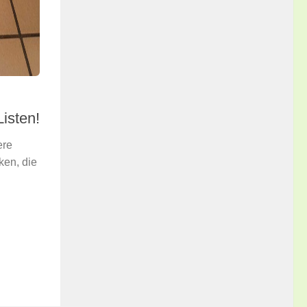
isten!
ere
ken, die