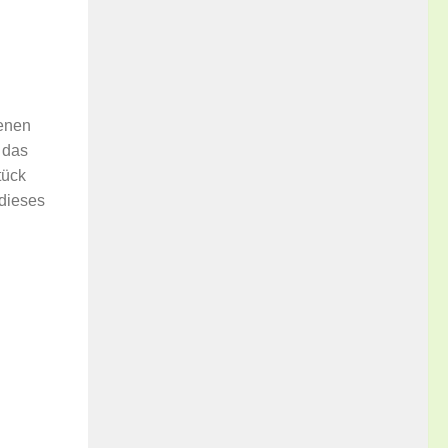
genen
 das
tück
 dieses