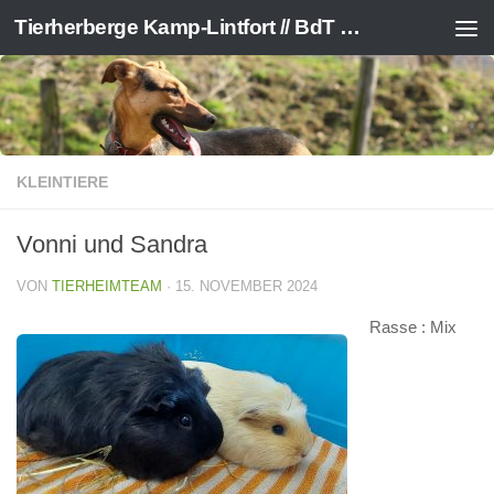
Tierherberge Kamp-Lintfort // BdT e.V.
Zum Inhalt springen
KLEINTIERE
Vonni und Sandra
VON
TIERHEIMTEAM
·
15. NOVEMBER 2024
Rasse : Mix