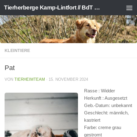
Tierherberge Kamp-Lintfort // BdT e.V.
Zum Inhalt springen
KLEINTIERE
Pat
VON
TIERHEIMTEAM
·
15. NOVEMBER 2024
Rasse : Widder
Herkunft : Ausgesetzt
Geb.-Datum: unbekannt
Geschlecht: männlich,
kastriert
Farbe: creme grau
gestromt