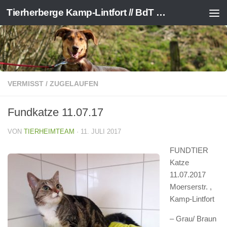
Tierherberge Kamp-Lintfort // BdT e.V.
Zum Inhalt springen
VERMISST / ZUGELAUFEN
Fundkatze 11.07.17
VON
TIERHEIMTEAM
·
11. JULI 2017
FUNDTIER
Katze
11.07.2017
Moerserstr. ,
Kamp-Lintfort
– Grau/ Braun