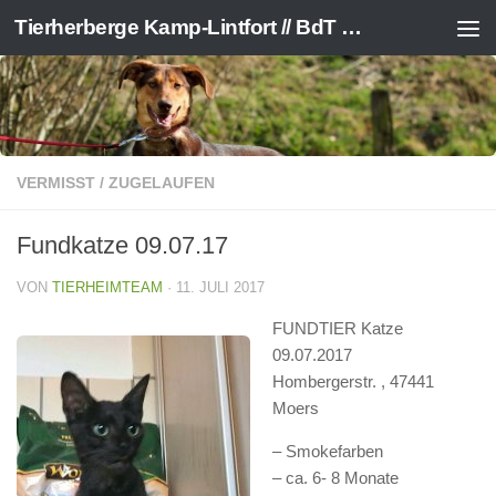
Tierherberge Kamp-Lintfort // BdT e.V.
Zum Inhalt springen
VERMISST / ZUGELAUFEN
Fundkatze 09.07.17
VON
TIERHEIMTEAM
·
11. JULI 2017
FUNDTIER Katze
09.07.2017
Hombergerstr. , 47441
Moers
– Smokefarben
– ca. 6- 8 Monate