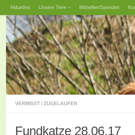
Aktuelles
Unsere Tiere
Mithelfen/Spenden
Ko
Zum Inhalt springen
VERMISST / ZUGELAUFEN
Fundkatze 28.06.17