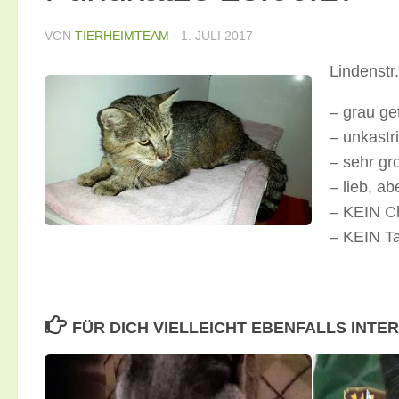
VON
TIERHEIMTEAM
·
1. JULI 2017
Lindenstr
– grau ge
– unkastri
– sehr gr
– lieb, a
– KEIN C
– KEIN Ta
FÜR DICH VIELLEICHT EBENFALLS INTE