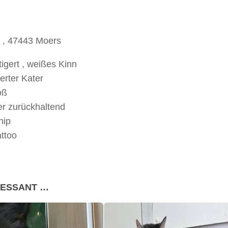
. , 47443 Moers
tigert , weißes Kinn
erter Kater
oß
ber zurückhaltend
hip
ttoo
RESSANT …