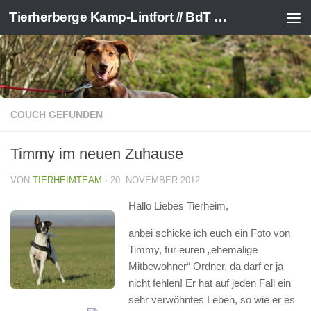
Tierherberge Kamp-Lintfort // BdT e.V.
Zum Inhalt springen
COUCH GEFUNDEN
Timmy im neuen Zuhause
VON
TIERHEIMTEAM
·
20. NOVEMBER 2012
Hallo Liebes Tierheim,
anbei schicke ich euch ein Foto von
Timmy, für euren „ehemalige
Mitbewohner“ Ordner, da darf er ja
nicht fehlen! Er hat auf jeden Fall ein
sehr verwöhntes Leben, so wie er es