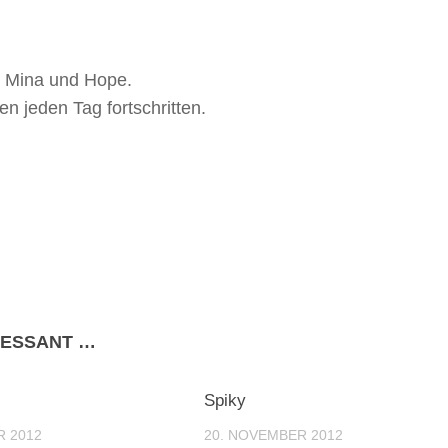
n Mina und Hope.
en jeden Tag fortschritten.
RESSANT …
Spiky
R 2012
20. NOVEMBER 2012