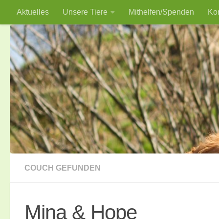
Aktuelles
Unsere Tiere
Mithelfen/Spenden
Ko
Zum Inhalt springen
COUCH GEFUNDEN
Mina & Hope