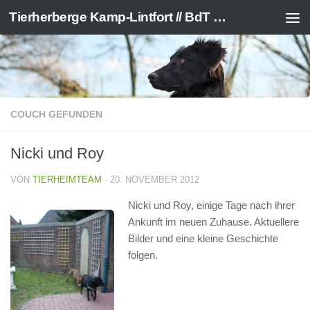
Tierherberge Kamp-Lintfort // BdT e.V.
Zum Inhalt springen
COUCH GEFUNDEN
Nicki und Roy
VON
TIERHEIMTEAM
·
20. NOVEMBER 2012
Nicki und Roy, einige Tage nach ihrer
Ankunft im neuen Zuhause. Aktuellere
Bilder und eine kleine Geschichte
folgen.