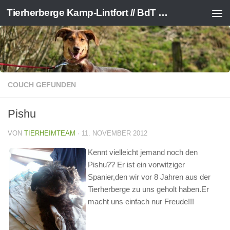
Tierherberge Kamp-Lintfort // BdT e.V.
Zum Inhalt springen
COUCH GEFUNDEN
Pishu
VON
TIERHEIMTEAM
·
11. NOVEMBER 2012
Kennt vielleicht jemand noch den
Pishu?? Er ist ein vorwitziger
Spanier,den wir vor 8 Jahren aus der
Tierherberge zu uns geholt haben.Er
macht uns einfach nur Freude!!!