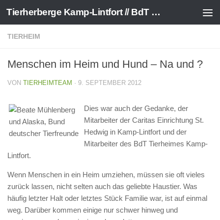
Tierherberge Kamp-Lintfort // BdT e.V.
Zum Inhalt springen
TIERHEIM
Menschen im Heim und Hund – Na und ?
VON
TIERHEIMTEAM
·
9. SEPTEMBER 2012
Dies war auch der Gedanke, der
Mitarbeiter der Caritas Einrichtung St.
Hedwig in Kamp-Lintfort und der
Mitarbeiter des BdT Tierheimes Kamp-
Lintfort.
Wenn Menschen in ein Heim umziehen, müssen sie oft vieles
zurück lassen, nicht selten auch das geliebte Haustier. Was
häufig letzter Halt oder letztes Stück Familie war, ist auf einmal
weg. Darüber kommen einige nur schwer hinweg und