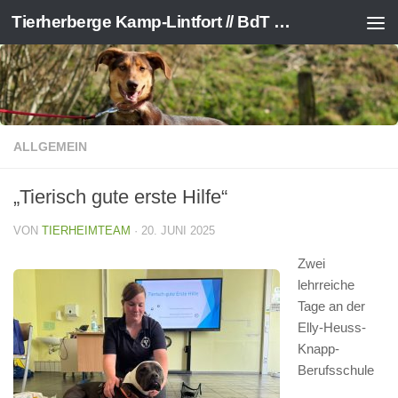
Tierherberge Kamp-Lintfort // BdT e.V.
Zum Inhalt springen
ALLGEMEIN
„Tierisch gute erste Hilfe“
VON
TIERHEIMTEAM
·
20. JUNI 2025
Zwei
lehrreiche
Tage an der
Elly-Heuss-
Knapp-
Berufsschule