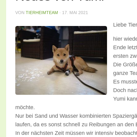
VON
TIERHEIMTEAM
·
17. MAI 2021
L
iebe Tie
hier wied
Ende letz
ersten zw
Die Größe
ganze Tea
Es musste
Doch nach
Yumi kann
möchte.
Nur bei Sand und Wasser kombinierten Spaziergän
laufen, da es sonst schnell zu Reibungen an de
In der nächsten Zeit müssen wir intensiv beobach