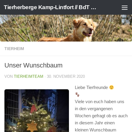
Tierherberge Kamp-Lintfort // BdT e.V.
Zum Inhalt springen
TIERHEIM
Unser Wunschbaum
VON
TIERHEIMTEAM
·
30. NOVEMBER 2020
Liebe Tierfreunde
Viele von euch haben uns
in den vergangenen
Wochen gefragt ob es auch
in diesem Jahr einen
kleinen Wunschbaum