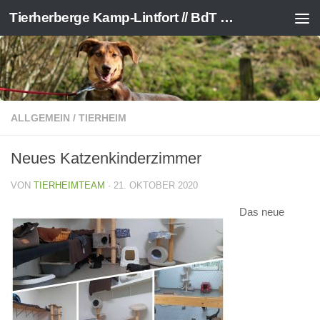
Tierherberge Kamp-Lintfort // BdT e.V.
Zum Inhalt springen
ALLGEMEIN
/
TIERHEIM
Neues Katzenkinderzimmer
VON
TIERHEIMTEAM
·
21. OKTOBER 2020
Das neue