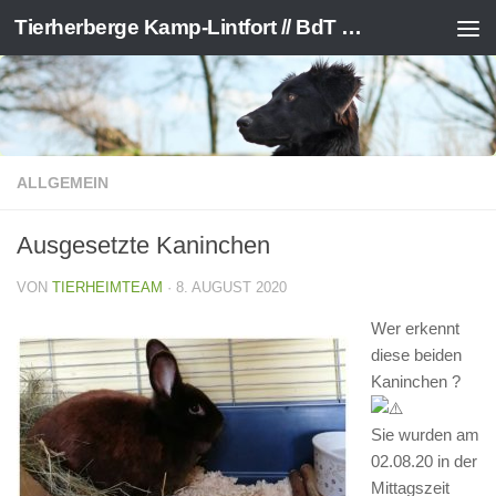
Tierherberge Kamp-Lintfort // BdT e.V.
Zum Inhalt springen
ALLGEMEIN
Ausgesetzte Kaninchen
VON
TIERHEIMTEAM
·
8. AUGUST 2020
Wer erkennt
diese beiden
Kaninchen ?
Sie wurden am
02.08.20 in der
Mittagszeit