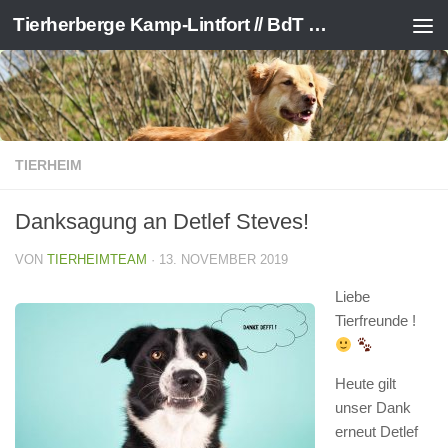
Tierherberge Kamp-Lintfort // BdT e.V.
Zum Inhalt springen
TIERHEIM
Danksagung an Detlef Steves!
VON
TIERHEIMTEAM
·
13. NOVEMBER 2019
Liebe
Tierfreunde !
Heute gilt
unser Dank
erneut Detlef