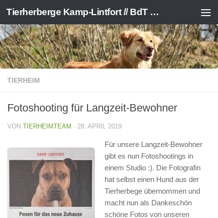
Tierherberge Kamp-Lintfort // BdT e.V.
Zum Inhalt springen
TIERHEIM
Fotoshooting für Langzeit-Bewohner
VON
TIERHEIMTEAM
·
28. APRIL 2019
Für unsere Langzeit-Bewohner
gibt es nun Fotoshootings in
einem Studio :). Die Fotografin
hat selbst einen Hund aus der
Tierherbege übernommen und
macht nun als Dankeschön
schöne Fotos von unseren