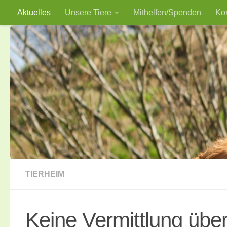
Aktuelles
Unsere Tiere
Mithelfen/Spenden
Ko
Zum Inhalt springen
TIERHEIM
Keine Vermittlung über