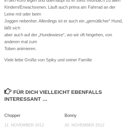
in den Korb legen und überhaupt ist er stets freundlich zu allen
Kindern/Erwachsenen. Läuft auch prima am Fahrrad an der
Leine mit oder beim
Joggen nebenher. Allerdings ist er auch ein „gemütlicher“ Hund,
läßt sich
aber auch auf der „Hundewiese“, wo wir oft hingehen, von
anderen mal zum
Toben animieren.
Viele liebe Grüße von Spiky und seiner Familie
FÜR DICH VIELLEICHT EBENFALLS
INTERESSANT …
Chopper
Bonny
11. NOVEMBER 2012
20. NOVEMBER 2012