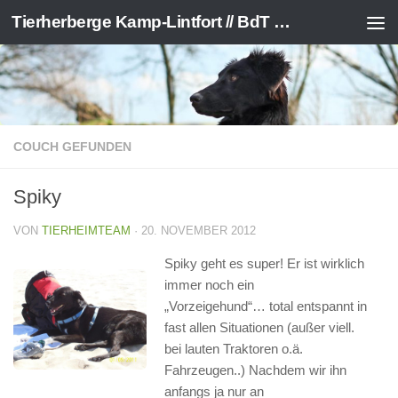
Tierherberge Kamp-Lintfort // BdT e.V.
Zum Inhalt springen
COUCH GEFUNDEN
Spiky
VON
TIERHEIMTEAM
·
20. NOVEMBER 2012
Spiky geht es super! Er ist wirklich
immer noch ein
„Vorzeigehund“… total entspannt in
fast allen Situationen (außer viell.
bei lauten Traktoren o.ä.
Fahrzeugen..) Nachdem wir ihn
anfangs ja nur an